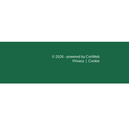
© 2026 - powered by
CoriWeb
Privacy
|
Cookie
124
e 03593260163
e i contributi pubblici ricevuti dalla società nel corso
 aiuti di Stato, a cui si rimanda.