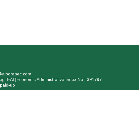
i@aloorapec.com
 EAI [Economic Administrative Index No.] 391797
 paid-up
formazioni ex articolo 1, comma 125 bis, della Legge 4/8/2017 n. 
evente: Bergamo Isolanti Spa (già Isolanti Group Srl) – codice fiscal
to 2017, n. 124, in ottemperanza all’obbligo di trasparenza, si segnala ch
 stati pubblicati nella sezione trasparenza del Registro Nazionale degli