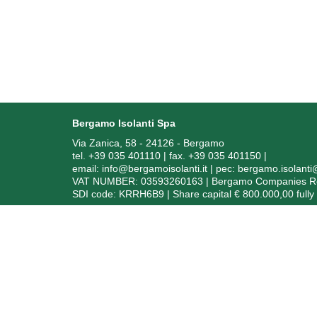
Bergamo Isolanti Spa
Via Zanica, 58 - 24126 - Bergamo
tel. +39 035 401110 | fax. +39 035 401150
|
email:
info@bergamoisolanti.it
| pec:
bergamo.isolant
VAT NUMBER: 03593260163 | Bergamo Companies Reg.
SDI code: KRRH6B9 | Share capital € 800.000,00 fully
In
Soggetto ric
Ai sensi dell’art. 1, comma 125 bis, della Legge 4 agos
degli anni 2020, 2021 e 2022 sono