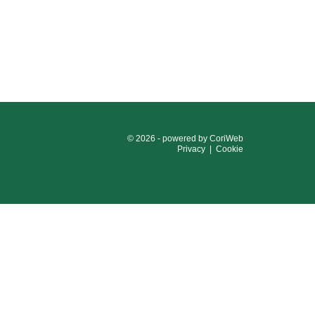
© 2026 - powered by
CoriWeb
Privacy
|
Cookie
124
e 03593260163
e i contributi pubblici ricevuti dalla società nel corso
 aiuti di Stato, a cui si rimanda.