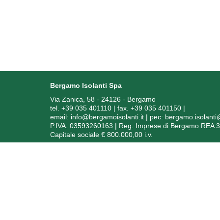
Bergamo Isolanti Spa
Via Zanica, 58 - 24126 - Bergamo
tel. +39 035 401110 | fax. +39 035 401150
|
email:
info@bergamoisolanti.it
| pec:
bergamo.isolant
P.IVA: 03593260163 | Reg. Imprese di Bergamo REA 
Capitale sociale € 800.000,00 i.v.
In
Soggetto ric
Ai sensi dell’art. 1, comma 125 bis, della Legge 4 agos
degli anni 2020, 2021 e 2022 sono