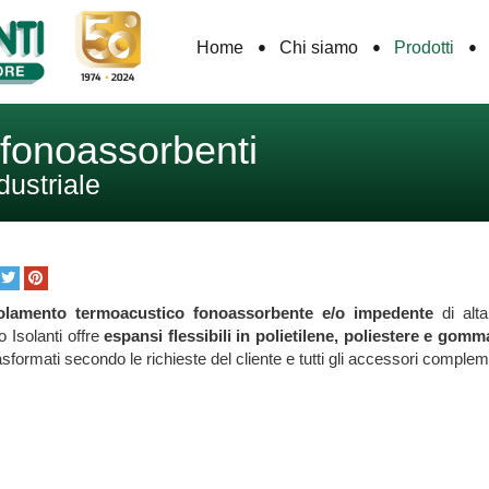
Home
Chi siamo
Prodotti
i fonoassorbenti
dustriale
olamento termoacustico fonoassorbente e/o impedente
di alta
 Isolanti offre
espansi flessibili in polietilene, poliestere e gomm
trasformati secondo le richieste del cliente e tutti gli accessori complem