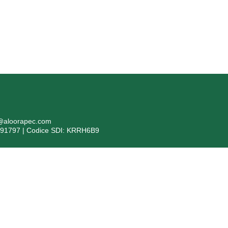
i@aloorapec.com
391797 | Codice SDI: KRRH6B9
formazioni ex articolo 1, comma 125 bis, della Legge 4/8/2017 n. 
evente: Bergamo Isolanti Spa (già Isolanti Group Srl) – codice fiscal
to 2017, n. 124, in ottemperanza all’obbligo di trasparenza, si segnala ch
 stati pubblicati nella sezione trasparenza del Registro Nazionale degli