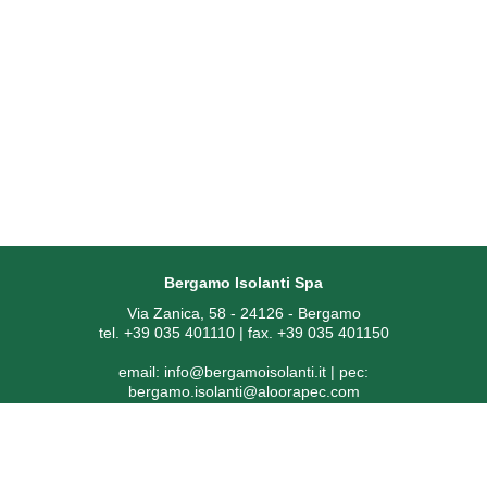
Bergamo Isolanti Spa
Via Zanica, 58 - 24126 - Bergamo
tel. +39 035 401110 | fax. +39 035 401150
email:
info@bergamoisolanti.it
| pec:
bergamo.isolanti@aloorapec.com
P.IVA: 03593260163 | Reg. Imprese di Bergamo REA 391797 |
Codice SDI: KRRH6B9
Capitale sociale € 800.000,00 i.v.