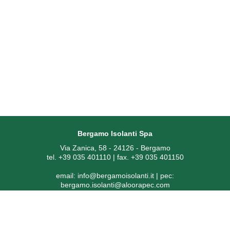
Bergamo Isolanti Spa
Via Zanica, 58 - 24126 - Bergamo
tel. +39 035 401110 | fax. +39 035 401150
email:
info@bergamoisolanti.it
| pec:
bergamo.isolanti@aloorapec.com
P.IVA: 03593260163 | Reg. Imprese di Bergamo REA 391797 |
Codice SDI: KRRH6B9
Capitale sociale € 800.000,00 i.v.