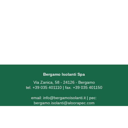
Bergamo Isolanti Spa
Via Zanica, 58 - 24126 - Bergamo
tel. +39 035 401110 | fax. +39 035 401150
email:
info@bergamoisolanti.it
| pec:
bergamo.isolanti@aloorapec.com
P.IVA: 03593260163 | Reg. Imprese di Bergamo REA 391797 |
Codice SDI: KRRH6B9
Capitale sociale € 800.000,00 i.v.