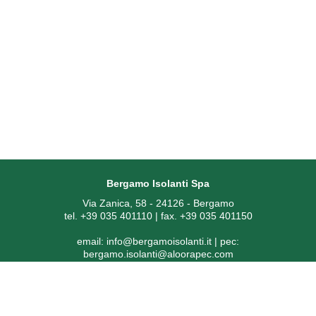
Bergamo Isolanti Spa
Via Zanica, 58 - 24126 - Bergamo
tel. +39 035 401110 | fax. +39 035 401150
email:
info@bergamoisolanti.it
| pec:
bergamo.isolanti@aloorapec.com
P.IVA: 03593260163 | Reg. Imprese di Bergamo REA 391797 |
Codice SDI: KRRH6B9
Capitale sociale € 800.000,00 i.v.