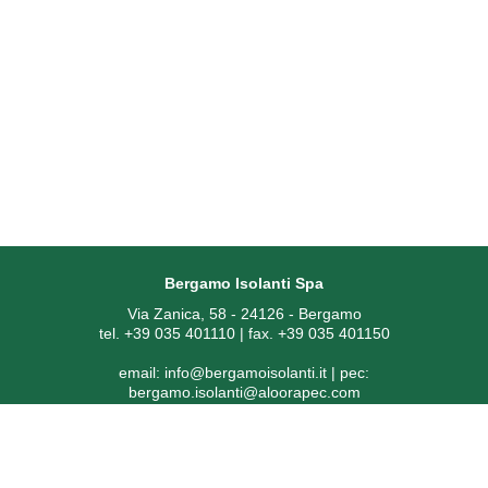
Bergamo Isolanti Spa
Via Zanica, 58 - 24126 - Bergamo
tel. +39 035 401110 | fax. +39 035 401150
email:
info@bergamoisolanti.it
| pec:
bergamo.isolanti@aloorapec.com
P.IVA: 03593260163 | Reg. Imprese di Bergamo REA 391797 |
Codice SDI: KRRH6B9
Capitale sociale € 800.000,00 i.v.