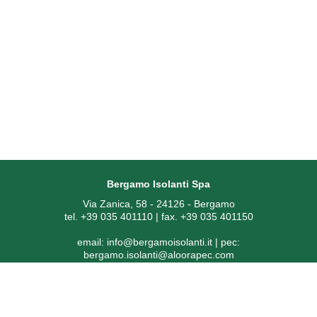
Bergamo Isolanti Spa
Via Zanica, 58 - 24126 - Bergamo
tel. +39 035 401110 | fax. +39 035 401150
email:
info@bergamoisolanti.it
| pec:
bergamo.isolanti@aloorapec.com
P.IVA: 03593260163 | Reg. Imprese di Bergamo REA 391797 |
Codice SDI: KRRH6B9
Capitale sociale € 800.000,00 i.v.