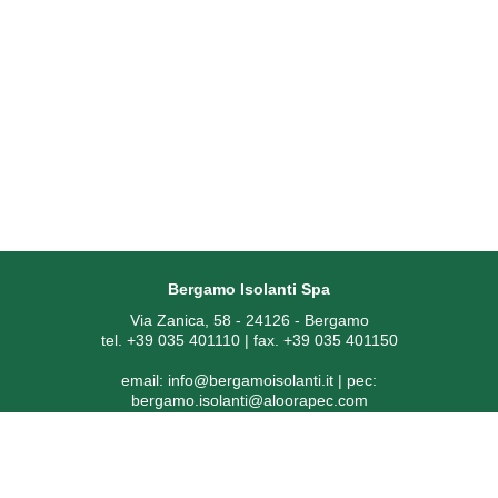
Bergamo Isolanti Spa
Via Zanica, 58 - 24126 - Bergamo
tel. +39 035 401110 | fax. +39 035 401150
email:
info@bergamoisolanti.it
| pec:
bergamo.isolanti@aloorapec.com
P.IVA: 03593260163 | Reg. Imprese di Bergamo REA 391797 |
Codice SDI: KRRH6B9
Capitale sociale € 800.000,00 i.v.