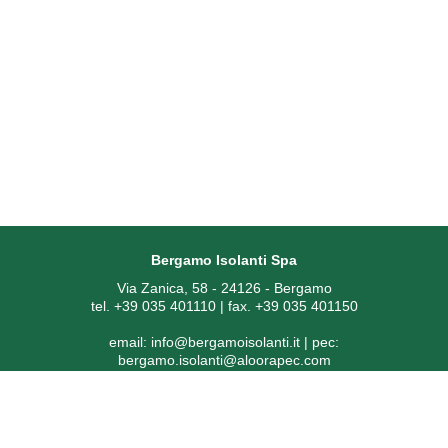
Bergamo Isolanti Spa
Via Zanica, 58 - 24126 - Bergamo
tel. +39 035 401110 | fax. +39 035 401150
email:
info@bergamoisolanti.it
| pec:
bergamo.isolanti@aloorapec.com
P.IVA: 03593260163 | Reg. Imprese di Bergamo REA 391797 |
Codice SDI: KRRH6B9
Capitale sociale € 800.000,00 i.v.