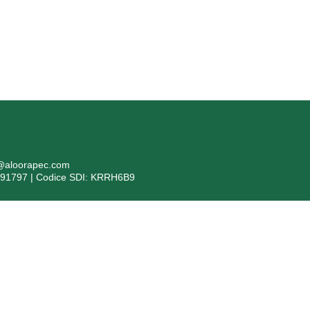
i@aloorapec.com
391797 | Codice SDI: KRRH6B9
formazioni ex articolo 1, comma 125 bis, della Legge 4/8/2017 n. 
evente: Bergamo Isolanti Spa (già Isolanti Group Srl) – codice fiscal
to 2017, n. 124, in ottemperanza all’obbligo di trasparenza, si segnala ch
 stati pubblicati nella sezione trasparenza del Registro Nazionale degli