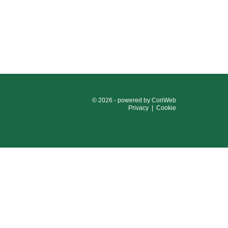
© 2026 - powered by
CoriWeb
Privacy
|
Cookie
124
e 03593260163
e i contributi pubblici ricevuti dalla società nel corso
 aiuti di Stato, a cui si rimanda.