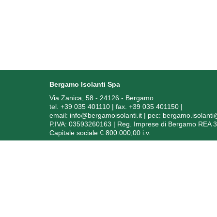
Bergamo Isolanti Spa
Via Zanica, 58 - 24126 - Bergamo
tel. +39 035 401110 | fax. +39 035 401150
|
email:
info@bergamoisolanti.it
| pec:
bergamo.isolant
P.IVA: 03593260163 | Reg. Imprese di Bergamo REA 
Capitale sociale € 800.000,00 i.v.
In
Soggetto ric
Ai sensi dell’art. 1, comma 125 bis, della Legge 4 agos
degli anni 2020, 2021 e 2022 sono