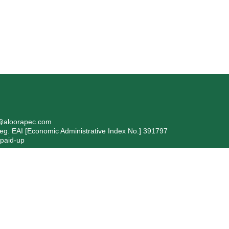
i@aloorapec.com
 EAI [Economic Administrative Index No.] 391797
 paid-up
formazioni ex articolo 1, comma 125 bis, della Legge 4/8/2017 n. 
evente: Bergamo Isolanti Spa (già Isolanti Group Srl) – codice fiscal
to 2017, n. 124, in ottemperanza all’obbligo di trasparenza, si segnala ch
 stati pubblicati nella sezione trasparenza del Registro Nazionale degli