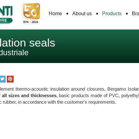
Home
About us
Products
Br
ation seals
dustriale
lement thermo-acoustic insulation around closures, Bergamo Isolant
f all sizes and thicknesses
, basic products made of PVC, polyethy
c rubber, in accordance with the customer's requirements.