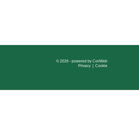
© 2026 - powered by
CoriWeb
Privacy
|
Cookie
124
e 03593260163
e i contributi pubblici ricevuti dalla società nel corso
 aiuti di Stato, a cui si rimanda.