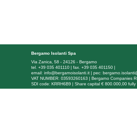
Bergamo Isolanti Spa
Via Zanica, 58 - 24126 - Bergamo
tel. +39 035 401110 | fax. +39 035 401150
|
email:
info@bergamoisolanti.it
| pec:
bergamo.isolant
VAT NUMBER: 03593260163 | Bergamo Companies Reg.
SDI code: KRRH6B9 | Share capital € 800.000,00 fully
In
Soggetto ric
Ai sensi dell’art. 1, comma 125 bis, della Legge 4 agos
degli anni 2020, 2021 e 2022 sono