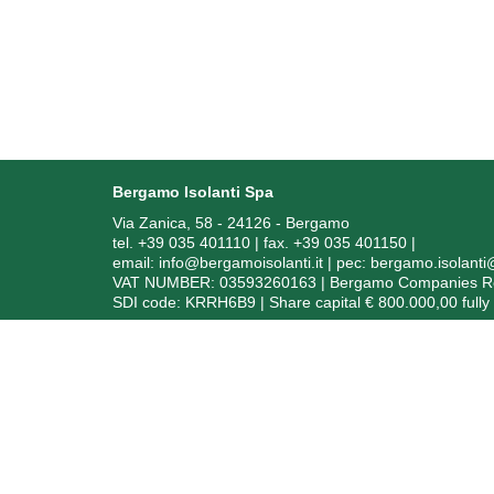
Bergamo Isolanti Spa
Via Zanica, 58 - 24126 - Bergamo
tel. +39 035 401110 | fax. +39 035 401150
|
email:
info@bergamoisolanti.it
| pec:
bergamo.isolant
VAT NUMBER: 03593260163 | Bergamo Companies Reg.
SDI code: KRRH6B9 | Share capital € 800.000,00 fully
In
Soggetto ric
Ai sensi dell’art. 1, comma 125 bis, della Legge 4 agos
degli anni 2020, 2021 e 2022 sono