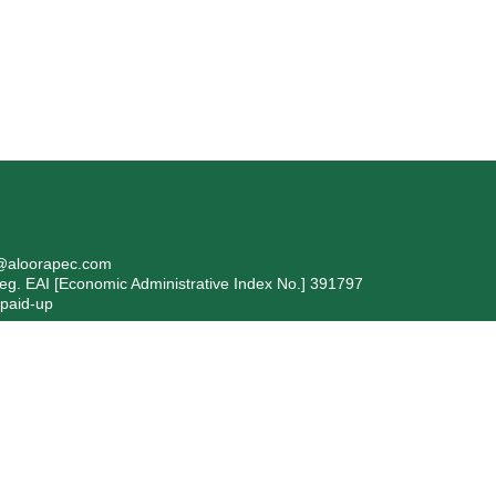
i@aloorapec.com
 EAI [Economic Administrative Index No.] 391797
 paid-up
formazioni ex articolo 1, comma 125 bis, della Legge 4/8/2017 n. 
evente: Bergamo Isolanti Spa (già Isolanti Group Srl) – codice fiscal
to 2017, n. 124, in ottemperanza all’obbligo di trasparenza, si segnala ch
 stati pubblicati nella sezione trasparenza del Registro Nazionale degli