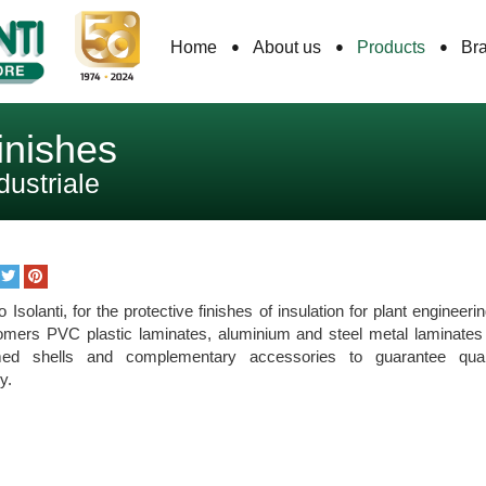
Home
About us
Products
Br
finishes
dustriale
Isolanti, for the protective finishes of insulation for plant engineerin
tomers PVC plastic laminates, aluminium and steel metal laminates i
rmed shells and complementary accessories to guarantee qual
y.