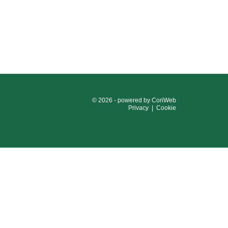
© 2026 - powered by
CoriWeb
Privacy
|
Cookie
124
e 03593260163
e i contributi pubblici ricevuti dalla società nel corso
 aiuti di Stato, a cui si rimanda.