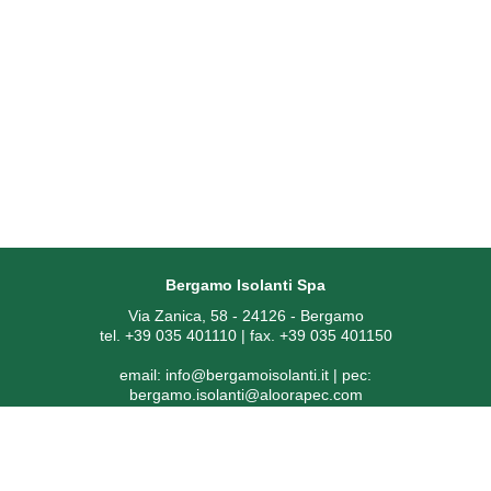
Bergamo Isolanti Spa
Via Zanica, 58 - 24126 - Bergamo
tel. +39 035 401110 | fax. +39 035 401150
email:
info@bergamoisolanti.it
| pec:
bergamo.isolanti@aloorapec.com
P.IVA: 03593260163 | Reg. Imprese di Bergamo REA 391797 |
Codice SDI: KRRH6B9
Capitale sociale € 800.000,00 i.v.