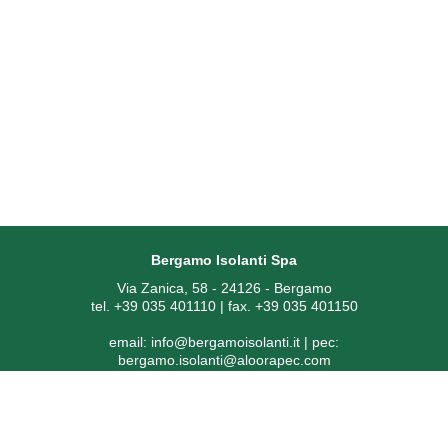
Bergamo Isolanti Spa
Via Zanica, 58 - 24126 - Bergamo
tel. +39 035 401110 | fax. +39 035 401150
email:
info@bergamoisolanti.it
| pec:
bergamo.isolanti@aloorapec.com
P.IVA: 03593260163 | Reg. Imprese di Bergamo REA 391797 |
Codice SDI: KRRH6B9
Capitale sociale € 800.000,00 i.v.