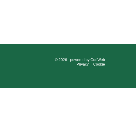
© 2026 - powered by
CoriWeb
Privacy
|
Cookie
124
e 03593260163
e i contributi pubblici ricevuti dalla società nel corso
 aiuti di Stato, a cui si rimanda.