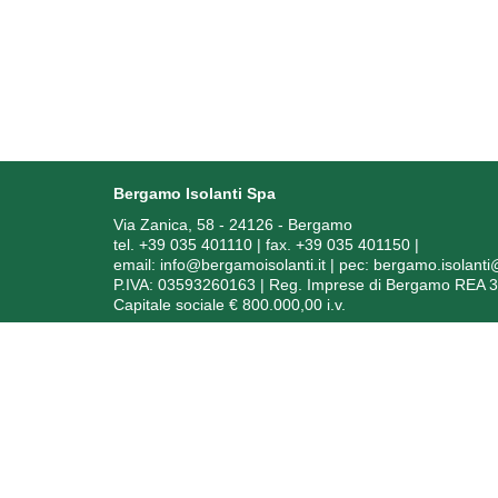
Bergamo Isolanti Spa
Via Zanica, 58 - 24126 - Bergamo
tel. +39 035 401110 | fax. +39 035 401150
|
email:
info@bergamoisolanti.it
| pec:
bergamo.isolant
P.IVA: 03593260163 | Reg. Imprese di Bergamo REA 
Capitale sociale € 800.000,00 i.v.
In
Soggetto ric
Ai sensi dell’art. 1, comma 125 bis, della Legge 4 agos
degli anni 2020, 2021 e 2022 sono