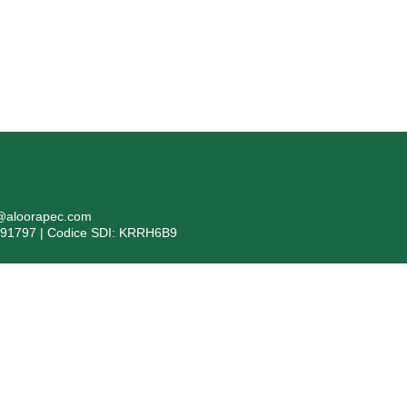
i@aloorapec.com
391797 | Codice SDI: KRRH6B9
formazioni ex articolo 1, comma 125 bis, della Legge 4/8/2017 n. 
evente: Bergamo Isolanti Spa (già Isolanti Group Srl) – codice fiscal
to 2017, n. 124, in ottemperanza all’obbligo di trasparenza, si segnala ch
 stati pubblicati nella sezione trasparenza del Registro Nazionale degli