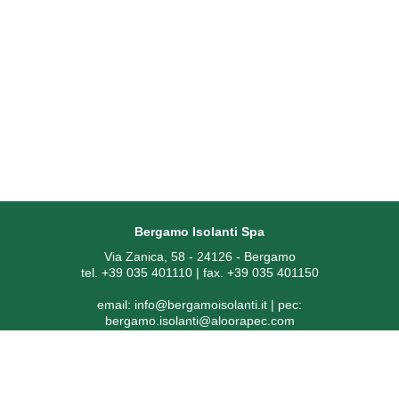
Bergamo Isolanti Spa
Via Zanica, 58 - 24126 - Bergamo
tel. +39 035 401110 | fax. +39 035 401150
email:
info@bergamoisolanti.it
| pec:
bergamo.isolanti@aloorapec.com
P.IVA: 03593260163 | Reg. Imprese di Bergamo REA 391797 |
Codice SDI: KRRH6B9
Capitale sociale € 800.000,00 i.v.