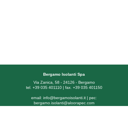
Bergamo Isolanti Spa
Via Zanica, 58 - 24126 - Bergamo
tel. +39 035 401110 | fax. +39 035 401150
email:
info@bergamoisolanti.it
| pec:
bergamo.isolanti@aloorapec.com
P.IVA: 03593260163 | Reg. Imprese di Bergamo REA 391797 |
Codice SDI: KRRH6B9
Capitale sociale € 800.000,00 i.v.