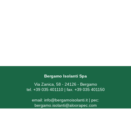
Bergamo Isolanti Spa
Via Zanica, 58 - 24126 - Bergamo
tel. +39 035 401110 | fax. +39 035 401150
email:
info@bergamoisolanti.it
| pec:
bergamo.isolanti@aloorapec.com
P.IVA: 03593260163 | Reg. Imprese di Bergamo REA 391797 |
Codice SDI: KRRH6B9
Capitale sociale € 800.000,00 i.v.