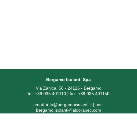
Bergamo Isolanti Spa
Via Zanica, 58 - 24126 - Bergamo
tel. +39 035 401110 | fax. +39 035 401150
email:
info@bergamoisolanti.it
| pec:
bergamo.isolanti@aloorapec.com
P.IVA: 03593260163 | Reg. Imprese di Bergamo REA 391797 |
Codice SDI: KRRH6B9
Capitale sociale € 800.000,00 i.v.