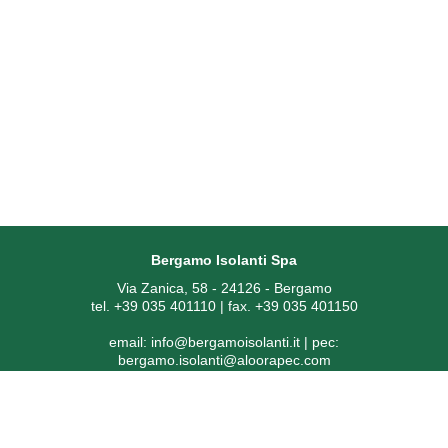
Bergamo Isolanti Spa
Via Zanica, 58 - 24126 - Bergamo
tel. +39 035 401110 | fax. +39 035 401150
email:
info@bergamoisolanti.it
| pec:
bergamo.isolanti@aloorapec.com
P.IVA: 03593260163 | Reg. Imprese di Bergamo REA 391797 |
Codice SDI: KRRH6B9
Capitale sociale € 800.000,00 i.v.