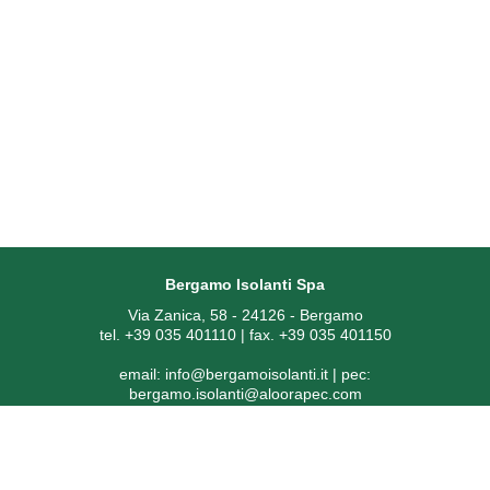
Bergamo Isolanti Spa
Via Zanica, 58 - 24126 - Bergamo
tel. +39 035 401110 | fax. +39 035 401150
email:
info@bergamoisolanti.it
| pec:
bergamo.isolanti@aloorapec.com
P.IVA: 03593260163 | Reg. Imprese di Bergamo REA 391797 |
Codice SDI: KRRH6B9
Capitale sociale € 800.000,00 i.v.