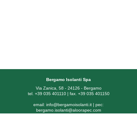
Bergamo Isolanti Spa
Via Zanica, 58 - 24126 - Bergamo
tel. +39 035 401110 | fax. +39 035 401150
email:
info@bergamoisolanti.it
| pec:
bergamo.isolanti@aloorapec.com
P.IVA: 03593260163 | Reg. Imprese di Bergamo REA 391797 |
Codice SDI: KRRH6B9
Capitale sociale € 800.000,00 i.v.